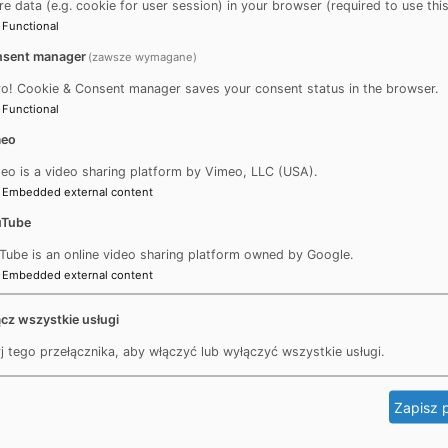
re data (e.g. cookie for user session) in your browser (required to use thi
Functional
ą się w terminach określonych w harmonogramie zajęć na 
sent manager
(zawsze wymagane)
ro! Cookie & Consent manager saves your consent status in the browser.
Functional
awodowych decyduje dziekan w porozumieniu z właściwymi d
meo
dowych.
eo is a video sharing platform by Vimeo, LLC (USA).
h praktyk zawodowych zostały określone
w piśmie prorektor 
Embedded external content
uTube
Tube is an online video sharing platform owned by Google.
lnej:
Embedded external content
cz wszystkie usługi
leca się weryfikowanie przede wszystkim stopnia obciążenia
j tego przełącznika, aby włączyć lub wyłączyć wszystkie usługi.
ci doboru sposobów weryfikacji efektów uczenia się;
iwersytetu Śląskiego w Katowicach, jak i przez osoby, któ
Zapisz 