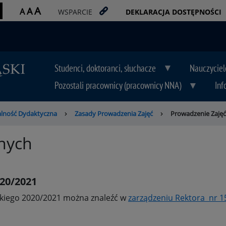
A
A
A
WSPARCIE
DEKLARACJA DOSTĘPNOŚCI
Studenci, doktoranci, słuchacze
Nauczyciel
Pozostali pracownicy (pracownicy NNA)
Inf
alność Dydaktyczna
Zasady Prowadzenia Zajęć
Prowadzenie Zajęć
lnych
20/2021
ckiego 2020/2021 można znaleźć w
zarządzeniu Rektora nr 15