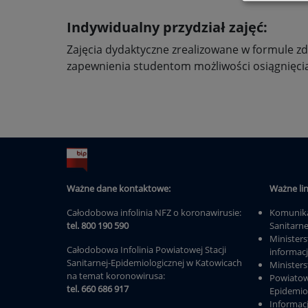
Indywidualny przydział zajęć:
Zajęcia dydaktyczne zrealizowane w formule z
zapewnienia studentom możliwości osiągnięcia
Ważne dane kontaktowe:
Ważne lin
Całodobowa infolinia NFZ o koronawirusie:
Komunika
tel. 800 190 590
Sanitarn
Minister
Całodobowa Infolinia Powiatowej Stacji
informac
Sanitarnej-Epidemiologicznej w Katowicach
Minister
na temat koronowirusa:
Powiatow
tel. 660 686 917
Epidemio
Informac