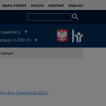
PASEK
MAPA STRONY
POCZTA
KONTAKT
ENGLISH
DOSTĘPNOŚCI
Szukaj
e akademiccy
ormacje o COVID-19
 Zdalnych
4 z dnia 18 września 2020 r
.