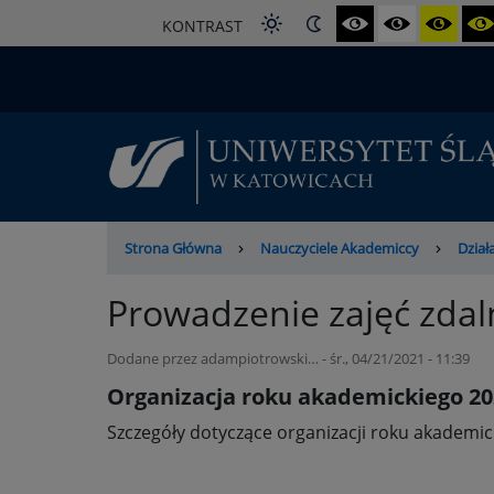
Przejdź
KONTRAST
do
treści
Ścieżka
Strona Główna
Nauczyciele Akademiccy
Dział
nawigacyjna
Prowadzenie zajęć zda
Dodane przez
adampiotrowski…
-
śr., 04/21/2021 - 11:39
Organizacja roku akademickiego 20
Szczegóły dotyczące organizacji roku akademi