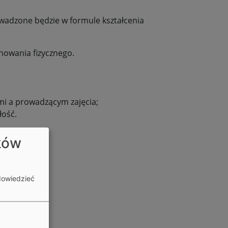
wadzone będzie w formule kształcenia
chowania fizycznego.
mi a prowadzącym zajęcia;
łość.
ków
dowiedzieć