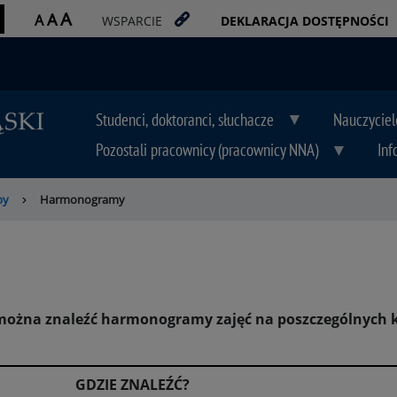
A
A
A
WSPARCIE
DEKLARACJA DOSTĘPNOŚCI
Studenci, doktoranci, słuchacze
Nauczyciel
Pozostali pracownicy (pracownicy NNA)
Inf
by
Harmonogramy
i można znaleźć harmonogramy zajęć na poszczególnych 
GDZIE ZNALEŹĆ?