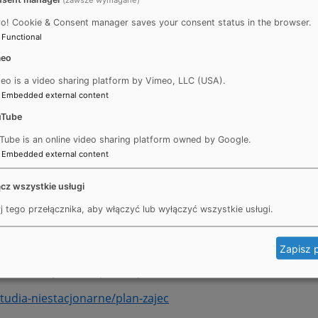
ro! Cookie & Consent manager saves your consent status in the browser.
Functional
meo
-zajec
eo is a video sharing platform by Vimeo, LLC (USA).
Embedded external content
utacja uzupełniająca)
uTube
ztalcenie/student-wydzialu/harmonogramy/harmonogramy-s
Tube is an online video sharing platform owned by Google.
Embedded external content
ztalcenie/student-wydzialu/harmonogramy/harmonogramy-s
cz wszystkie usługi
j tego przełącznika, aby włączyć lub wyłączyć wszystkie usługi.
09/23/plany-zajec/
Zapisz 
studia-stacjonarne/plan-zajec
studia-niestacjonarne/plan-zajec