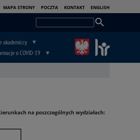
PASEK
MAPA STRONY
POCZTA
KONTAKT
ENGLISH
DOSTĘPNOŚCI
Szukaj
e akademiccy
ormacje o COVID-19
kierunkach na poszczególnych wydziałach: