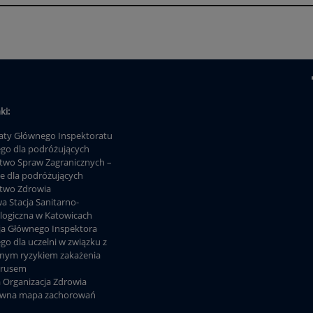
ki:
ty Głównego Inspektoratu
ego dla podróżujących
stwo Spraw Zagranicznych –
je dla podróżujących
stwo Zdrowia
a Stacja Sanitarno-
logiczna w Katowicach
ja Głównego Inspektora
go dla uczelni w związku z
lnym ryzykiem zakażenia
irusem
 Organizacja Zdrowia
ywna mapa zachorowań