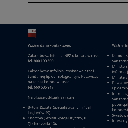
Ważne dane kontaktowe:
Ważne lin
Całodobowa infolinia NFZ o koronawirusie:
Komunika
tel. 800 190 590
Sanitarn
Minister
Całodobowa Infolinia Powiatowej Stacji
informac
Sanitarnej-Epidemiologicznej w Katowicach
Minister
na temat koronowirusa:
Powiatow
tel. 660 686 917
Epidemio
Informac
Najbliższe oddziały zakaźne:
Sanitarne
potencja
Bytom (Szpital Specjalistyczny nr 1, al.
koronaw
Legionów 49),
Światowa
Chorzów (Szpital Specjalistyczny, ul.
Interakt
Zjednoczenia 10),