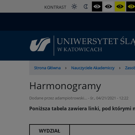
Przejdź
KONTRAST
do
treści
Ścieżka
Strona Główna
Nauczyciele Akademiccy
Zaso
nawigacyjna
Harmonogramy
Dodane przez
adampiotrowski…
-
śr., 04/21/2021 - 12:22
Poniższa tabela zawiera linki, pod którym
WYDZIAŁ