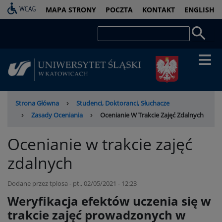
Przejdź
PASEK
MAPA STRONY
POCZTA
KONTAKT
ENGLISH
do
DOSTĘPNOŚCI
treści
Szukaj
Ścieżka
Strona Główna
Studenci, Doktoranci, Słuchacze
nawigacyjna
Zasady Oceniania
Ocenianie W Trakcie Zajęć Zdalnych
Ocenianie w trakcie zajęć
zdalnych
Dodane przez
tplosa
-
pt., 02/05/2021 - 12:23
Weryfikacja efektów uczenia się w
trakcie zajęć prowadzonych w