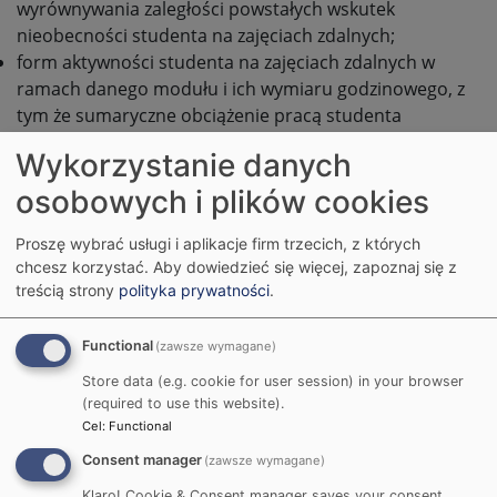
wyrównywania zaległości powstałych wskutek
nieobecności studenta na zajęciach zdalnych;
form aktywności studenta na zajęciach zdalnych w
ramach danego modułu i ich wymiaru godzinowego, z
tym że sumaryczne obciążenie pracą studenta
wpływające na liczbę punktów ECTS określone w
Wykorzystanie danych
sylabusie modułu nie może ulec zmianie.
osobowych i plików cookies
4. Należy ze zrozumieniem podchodzić do
ewentualnych problemów technicznych, w
Proszę wybrać usługi i aplikacje firm trzecich, z których
szczególności okresowych problemów z jakością
chcesz korzystać.
Aby dowiedzieć się więcej, zapoznaj się z
treścią strony
polityka prywatności
.
połączenia internetowego. W szczególnych sytuacjach
(np. wynikających z tzw. wykluczenia cyfrowego)
wykładowca może zrezygnować z weryfikacji obecności
Functional
(zawsze wymagane)
na zajęciach (frekwencji) jako kryterium warunkującego
Store data (e.g. cookie for user session) in your browser
zaliczenie zajęć bądź dopuszczenie do egzaminu i
(required to use this website).
zaliczenie całego modułu.
Cel
:
Functional
Consent manager
(zawsze wymagane)
5. W przypadku uzasadnionej nieobecności na zajęciach
Klaro! Cookie & Consent manager saves your consent