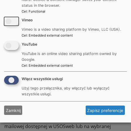
zdalnych prowadzonych w trybie synchronicznym
status in the browser.
student powinien mieć dostęp do materiałów
Cel
:
Functional
dydaktycznych do wykorzystania w trybie offline na
Vimeo
zasadach określonych przez prowadzącego zajęcia.
Wykładowca może zalecić inną formę odrobienia tego
Vimeo is a video sharing platform by Vimeo, LLC (USA).
typu zajęć.
Cel
:
Embedded external content
YouTube
6. Dostosowanie warunków zaliczenia zajęć lub modułu
do zmienionej postaci zajęć:
YouTube is an online video sharing platform owned by
Google.
dopuszczalne jest wyłącznie za zgodą dziekana
Cel
:
Embedded external content
wydziału;
nie może prowadzić do zmiany zakładanych efektów
Włącz wszystkie usługi
uczenia się określonych w programie studiów oraz w
Użyj tego przełącznika, aby włączyć lub wyłączyć
sylabusie przedmiotu.
wszystkie usługi.
7. O wszelkich zmianach związanych z dostosowaniem
Zamknij
Zapisz preferencje
warunków realizacji zajęć oraz ich zaliczenia należy
poinformować studentów za pomocą korespondencji
mailowej dostępnej w USOSweb lub na wybranej